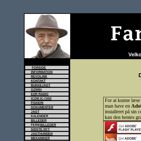
Velk
tr>
FORSIDE
INFORMATION
REVOLINK
KONTAKT
BUKKEJAGT
OZ9RH
EDR RADIO
ICOM IC-7400
For at kunne læs
FISKERI
man have en
Ado
DOKUMENTER
installeret på sin
JAGT
KALENDER
kan den hentes gra
BILLEDER
FERIE
BILLEDER
SIDSTE NYT
JAGTHUNDEN
MEKANIKER