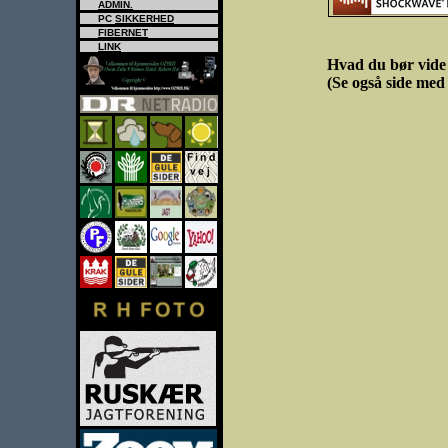
ADMIN.
PC
SIKKERHED
FIBERNET
LINK
Hvad du bør vid
(Se også side me