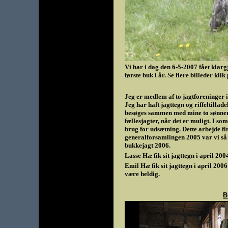
Vi har i dag den 6-5-2007 fået klargj
første buk i år. Se flere billeder kli
Jeg er medlem af to jagtforeninger i 
Jeg har haft jagttegn og riffeltillade
besøges sammen med mine to sønner 
fællesjagter, når det er muligt. I s
brug for udsætning. Dette arbejde fin
generalforsamlingen 2005 var vi så 
bukkejagt 2006.
Lasse Hæ fik sit jagttegn i april 20
Emil Hæ fik sit jagttegn i april 200
være heldig.
B