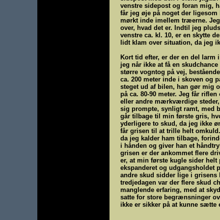
venstre sidepost og foran mig, h
får jeg øje på noget der ligesom
mørkt inde imellem træerne. Jeg 
over, hvad det er. Indtil jeg plud
venstre ca. kl. 10, er en skytte d
lidt klam over situation, da jeg ik
Kort tid efter, er der en del la
jeg når ikke at få en skudchance g
større vogntog på vej, bestående
ca. 200 meter inde i skoven og pa
steget ud af bilen, han gør mig
på ca. 80-90 meter. Jeg får rifle
eller andre mærkværdige steder, 
sig prompte, synligt ramt, med 
går tilbage til min første gris, h
yderligere to skud, da jeg ikke ø
får grisen til at trille helt omku
da jeg kalder ham tilbage, fori
i hånden og giver han et håndtr
grisen er der ankommet flere driv
er, at min første kugle sider hel
ekspanderet og udgangsholdet pa
andre skud sidder lige i grisens 
tredjedagen var der flere skud 
manglende erfaring, med at skyde 
satte for store begrænsninger ove
ikke er sikker på at kunne sætte e