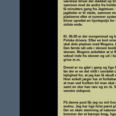
værelser bliver der dækket op til
sammen med de andre fra holdet,
få minutters gang fra Jagtstuen.
jagtleder er til stede, sammen m
pladserne efter et nummer system
bliver oprettet en hjortepulje for
sidste ende.
Kl. 06.00 er der morgenmad og kl
Polske drivere. Efter en kort ori
skal dele pladsen med Mogens, få
Den første såt ude i skoven best
skoven. Mogens anbefaler at vi fl
veksel inde fra skoven og ud i bak
grise m.m.
Drevet er nu gået i gang og lige 
før der er en del vildt i området 
lejlighed for, at jeg kan få skudt 
Hver enkelt jæger har et fortlø
at man ved hvilken bil man skal m
samt en stor han ræv og en rå. S
venstre sidepost.
På denne post får jeg nu mit livs 
endnu. Jeg har lige hilst pænt på
Der en skøn stemning af naturens 
kommer der et kæmpe brag, lige o