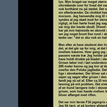
lyn. Men braget var meget større 
uforstående over for hvad det var.
nok korthåret nu på stedet. Det v
sin efterbrænder. Da chokket hav
morsom. Jeg henvendte mig til m
syndes at jeg skød med for store 
rigtigt, at han hørte hvad jeg sa
var mig der havde skudt. Drevet 
har på min højreside en skovsti o
ser jeg noget brunt fise rund i
tanke var: ”det er sku nok en ha
Men efter at have studeret den li
det, at det går op for mig, at det
imellem træerne. Hver gang jeg ska
passere næste træ Jeg holder på 
have holdt direkte på bladet i ste
Grisen løber ind i tæt underskov 
200 meter henne og jeg tror at d
overfor den Polske jagtleder. Det
lige i skovkanten. Der bliver sat 
vejen og søger efter grisen i de
fandt jeg så ud af. Efter ca.10
løsning på mit problem. Det viste
af en hund længere inde i skoven
grisen, som han havde mellem ben
bliver affanget med riflen.
Det var min første F16 jagergris 
Jeg fik lært, at på kortere afstan