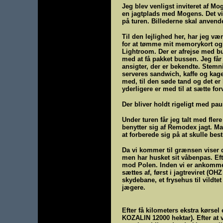
Jeg blev venligst inviteret af M
en jagtplads med Mogens. Det vil 
på turen. Billederne skal anven
Til den lejlighed her, har jeg v
for at tømme mit memorykort og
Lightroom. Der er afrejse med bus
med at få pakket bussen. Jeg får
ansigter, der er bekendte. Stemni
serveres sandwich, kaffe og kage 
med, til den søde tand og det er b
yderligere er med til at sætte fo
Der bliver holdt rigeligt med pa
Under turen får jeg talt med flere
benytter sig af Remodex jagt. Ma
at forberede sig på at skulle best
Da vi kommer til grænsen viser d
men har husket sit våbenpas. Eft
mod Polen. Inden vi er ankommet,
sættes af, først i jagtreviret (O
skydebane, et frysehus til vildtet
jægere.
Efter få kilometers ekstra kørsel
KOZALIN 12000 hektar). Efter at v