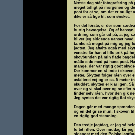
Næste dag står fotografering på 
meget tidligt på morgenen og det
post for at se, om det er muligt a
ikke er så lige til, som ønsket.
For det første, er der som sædvan
hurtig bevægelse. Og af hensyn ti
ordning som går ud på, at jeg sæt
bliver jeg siddende uanset hvad
tænke så meget på mig og jeg for
jagten. Jeg aftalte også med skytt
venstre får han et lille prik på 
skovbunden på min flade bagdel. I
måtte side med på hans post. Navn
mange, der var rigtig godt skyd
Der kommer en rå inde i skoven, 
meter. Skytten følger råen over 
asfalteret vej og er ca. 5 meter 
skuddet, skytten er klar igen. Så 
over og vi skal over og se efter 
finder selv råen, hvor den gik ne
Jeg syntes det var rigtig flot sky
Dagen går med mange spændende op
og en del grise m.m. I skoven til
en rigtig god stemning.
Den tredje jagtdag, er jeg så hel
luftet riflen. Over middag får j
sidepost med den Polske jagtfører