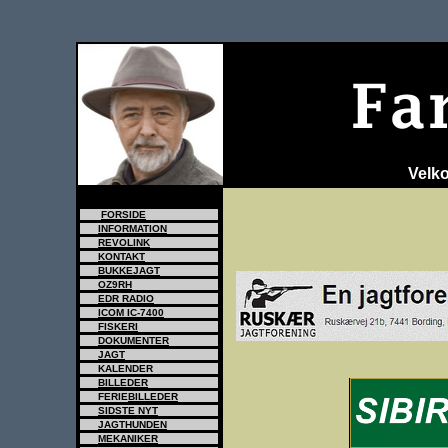
Velk
tr>
FORSIDE
INFORMATION
REVOLINK
KONTAKT
BUKKEJAGT
OZ9RH
EDR RADIO
ICOM IC-7400
FISKERI
DOKUMENTER
JAGT
KALENDER
BILLEDER
FERIE
BILLEDER
SIDSTE NYT
JAGTHUNDEN
MEKANIKER